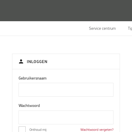
Service centrum
Ti
person
INLOGGEN
Gebruikersnaam
Wachtwoord
Onthoud mij
Wachtwoord vergeten?