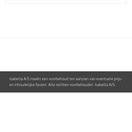
Isabella A/S maakt een voorbehoud ten aanzien van eventuele prijs-
en inhoudelijke fouten. Alle rechten voorbehouden Isabella A/S.